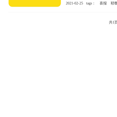
2021-02-25 tags：
喜报
耶
共1页