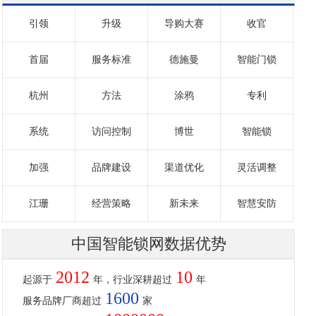
引领
升级
导购大赛
收官
首届
服务标准
德施曼
智能门锁
杭州
方法
涂鸦
专利
系统
访问控制
博世
智能锁
加强
品牌建设
渠道优化
灵活调整
江珊
经营策略
新未来
智慧安防
中国智能锁网数据优势
2012
10
起源于
年，行业深耕超过
年
1600
服务品牌厂商超过
家