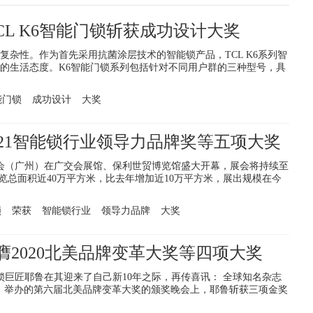
TCL K6智能门锁斩获成功设计大奖
复杂性。作为首先采用抗菌涂层技术的智能锁产品，TCL K6系列智
的生活态度。K6智能门锁系列包括针对不同用户群的三种型号，具
能门锁
成功设计
大奖
021智能锁行业领导力品牌奖等五项大奖
博会（广州）在广交会展馆、保利世贸博览馆盛大开幕，展会将持续至
展览总面积近40万平方米，比去年增加近10万平方米，展出规模在今
锁
荣获
智能锁行业
领导力品牌
大奖
荣膺2020北美品牌变革大奖等四项大奖
锁巨匠耶鲁在其迎来了自己新10年之际，再传喜讯： 全球知名杂志
gazine）举办的第六届北美品牌变革大奖的颁奖晚会上，耶鲁斩获三项金奖