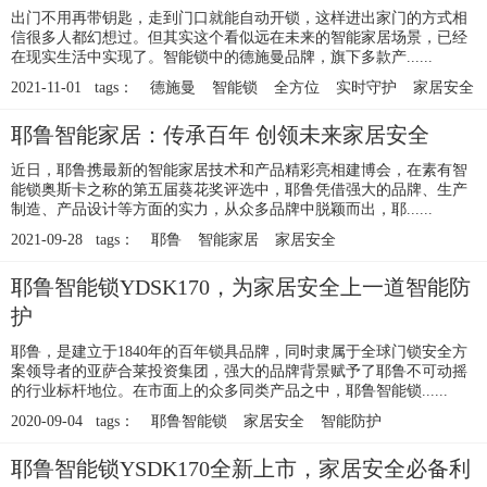
出门不用再带钥匙，走到门口就能自动开锁，这样进出家门的方式相
信很多人都幻想过。但其实这个看似远在未来的智能家居场景，已经
在现实生活中实现了。智能锁中的德施曼品牌，旗下多款产......
2021-11-01 tags：
德施曼
智能锁
全方位
实时守护
家居安全
耶鲁智能家居：传承百年 创领未来家居安全
近日，耶鲁携最新的智能家居技术和产品精彩亮相建博会，在素有智
能锁奥斯卡之称的第五届葵花奖评选中，耶鲁凭借强大的品牌、生产
制造、产品设计等方面的实力，从众多品牌中脱颖而出，耶......
2021-09-28 tags：
耶鲁
智能家居
家居安全
耶鲁智能锁YDSK170，为家居安全上一道智能防
护
耶鲁，是建立于1840年的百年锁具品牌，同时隶属于全球门锁安全方
案领导者的亚萨合莱投资集团，强大的品牌背景赋予了耶鲁不可动摇
的行业标杆地位。在市面上的众多同类产品之中，耶鲁智能锁......
2020-09-04 tags：
耶鲁智能锁
家居安全
智能防护
耶鲁智能锁YSDK170全新上市，家居安全必备利