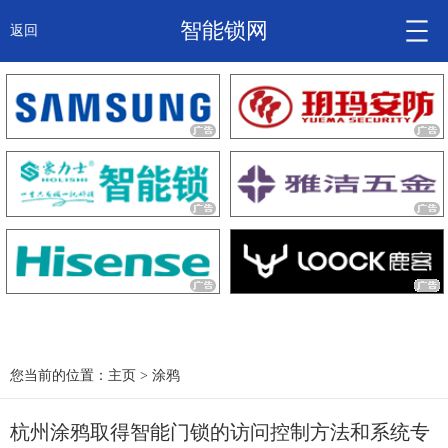
智能锁网
返回
智能锁头条
诚信企业
产品
大咖秀
产研频道
关于我们
您当前的位置：
主页
>
涂鸦
杭州涂鸦取得智能门锁的访问控制方法和系统专
锁信通