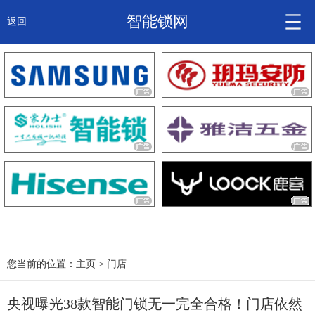
智能锁网
返回
智能锁头条
诚信企业
产品
大咖秀
产研频道
关于我们
您当前的位置：
主页
>
门店
央视曝光38款智能门锁无一完全合格！门店依然
锁信通