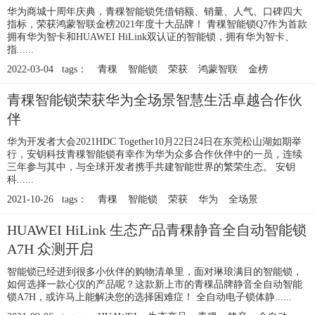
华为商城十周年庆典，青稞智能锁凭借销额、销量、人气、口碑四大
指标，荣获鸿蒙智联金榜2021年度十大品牌！ 青稞智能锁Q7作为首款
拥有华为智卡和HUAWEI HiLink双认证的智能锁，拥有华为智卡、
指......
2022-03-04 tags：
青稞
智能锁
荣获
鸿蒙智联
金榜
青稞智能锁荣获华为全场景智慧生活卓越合作伙
伴
华为开发者大会2021HDC Together10月22日24日在东莞松山湖如期举
行，安钥科技青稞智能锁有幸作为华为众多合作伙伴中的一员，连续
三年参与其中，与全球开发者携手共建智能世界的繁荣生态。 安钥
科......
2021-10-26 tags：
青稞
智能锁
荣获
华为
全场景
HUAWEI HiLink 生态产品青稞静音全自动智能锁
A7H 众测开启
智能锁已经进到很多小伙伴的购物清单里，面对琳琅满目的智能锁，
如何选择一款心仪的产品呢？这款新上市的青稞品牌静音全自动智能
锁A7H，或许马上能解决您的选择困难症！ 全自动电子锁体静......