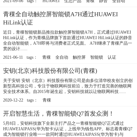
2021-09-06 tags：
HUAWEI
生态产品
青稞
静音
全自动
青稞全自动触控屏智能锁A7H通过HUAWEI
HiLink认证
近日，青稞智能锁新品推拉款触控屏智能锁A7H，正式通过HUAWEI
HiLink认证，作为青稞品牌旗下首款通过HUAWEI HiLink认证的静音
全自动智能锁，A7H即将与消费者正式见面。 A7H继承了青稞产品一
贯的设计......
2021-06-11 tags：
青稞
全自动
触控屏
智能锁
认证
安钥(北京)科技股份有限公司(青稞)
关于安钥 安钥（北京）科技股份有限公司是由多位清华校友创立的创
新型高科技公司，专注于物联网科技前沿，致力于打造完善的物联网
安全技术体系。自2015年诞生起，安钥科技就以让物联网科技......
2020-12-22 tags：
青稞
开启智慧生活，青稞智能锁Q7首发众测！
5月8日，安钥科技旗下全新主打产品之一青稞智能锁Q7正式通过
HUAWEIAIPASS(华为智卡)认证，上线华为钱包APP。标志着青稞Q7
成为智能锁行业唯一一款同时通过HUAWEIAIPASS(华为智卡)与