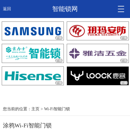
智能锁网
返回
智能锁头条
诚信企业
产品
大咖秀
产研频道
关于我们
您当前的位置：
主页
>
Wi-Fi智能门锁
涂鸦Wi-Fi智能门锁
锁信通