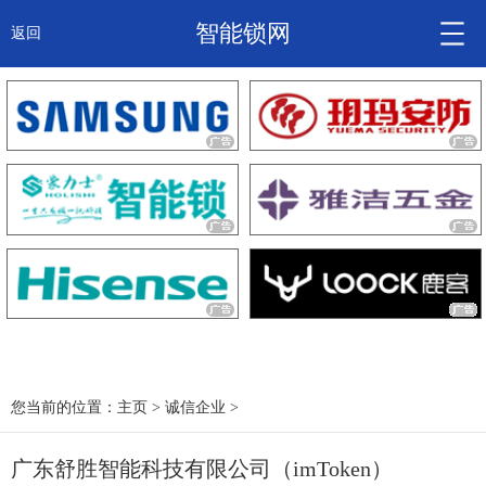
智能锁网
返回
智能锁头条
诚信企业
产品
大咖秀
产研频道
关于我们
您当前的位置：
主页
>
诚信企业
>
广东舒胜智能科技有限公司（imToken）
锁信通