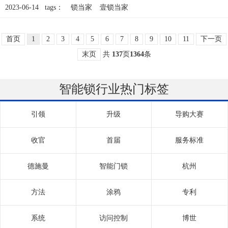
2023-06-14 tags：
锁当家
壹锁当家
首页
1
2
3
4
5
6
7
8
9
10
11
下一页
末页
共
137
页
1364
条
智能锁行业热门标签
引领
升级
导购大赛
收官
首届
服务标准
德施曼
智能门锁
杭州
方法
涂鸦
专利
系统
访问控制
博世