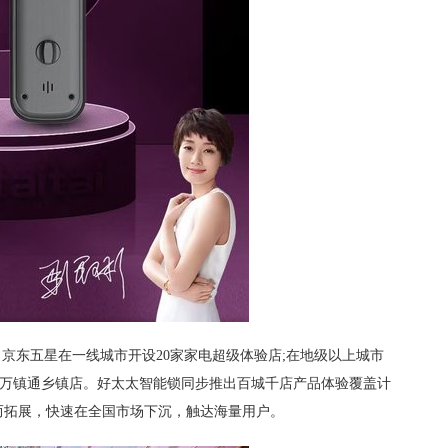
，京东五星在一线城市开设20家家电超级体验店;在地级以上城市
00家万镇通乡镇店。好太太智能锁同步推出百城千店产品体验覆盖计
而拓展，快速在全国市场下沉，触达海量用户。