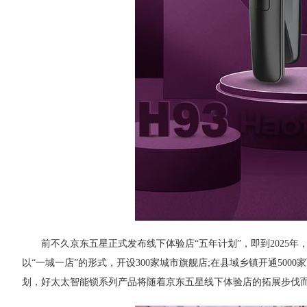
前不久京东五星正式发布线下体验店“五年计划”，即到2025年
以“一城一店”的形式，开设300家城市旗舰店;在县域乡镇开通50
划，好太太智能锁系列产品将随着京东五星线下体验店的拓展步伐