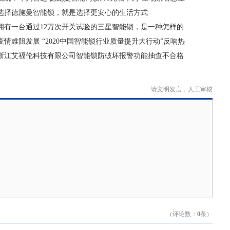
活”新品发布会
选择德施曼智能锁，就是选择更安心的生活方式
拥有一台通过12万次开关试验的三星智能锁，是一种怎样的
体验
疫情难阻发展 “2020中国智能锁行业质量提升大行动”反响热
烈
浙江艾福伦科技有限公司智能锁防破坏报警功能抽查不合格
请文明发言，人工审核
（评论数：
0
条）