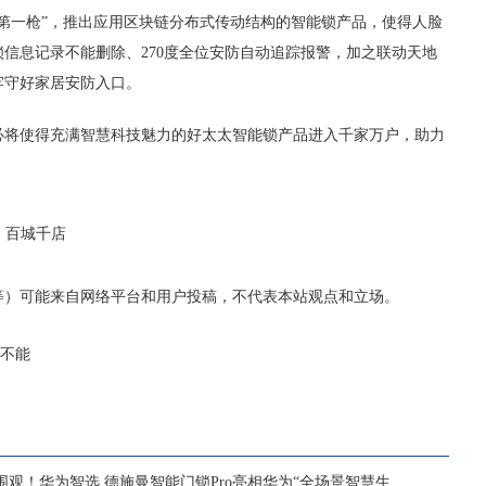
第一枪”，推出应用区块链分布式传动结构的智能锁产品，使得人脸
信息记录不能删除、270度全位安防自动追踪报警，加之联动天地
牢守好家居安防入口。
必将使得充满智慧科技魅力的好太太智能锁产品进入千家万户，助力
百城千店
等）可能来自网络平台和用户投稿，不代表本站观点和立场。
"不能
围观！华为智选 德施曼智能门锁Pro亮相华为“全场景智慧生