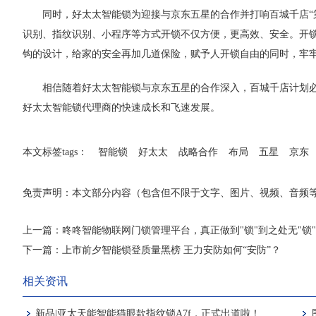
同时，好太太智能锁为迎接与京东五星的合作并打响百城千店“
识别、指纹识别、小程序等方式开锁不仅方便，更高效、安全。开锁
钩的设计，给家的安全再加几道保险，赋予人开锁自由的同时，牢
相信随着好太太智能锁与京东五星的合作深入，百城千店计划
好太太智能锁代理商的快速成长和飞速发展。
本文标签tags：
智能锁
好太太
战略合作
布局
五星
京东
免责声明：本文部分内容（包含但不限于文字、图片、视频、音频
上一篇：
咚咚智能物联网门锁管理平台，真正做到"锁"到之处无"锁
下一篇：
上市前夕智能锁登质量黑榜 王力安防如何“安防”？
相关资讯
新品|亚太天能智能猫眼款指纹锁A7f，正式出道啦！