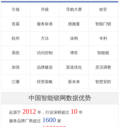
引领
升级
导购大赛
收官
首届
服务标准
德施曼
智能门锁
杭州
方法
涂鸦
专利
系统
访问控制
博世
智能锁
加强
品牌建设
渠道优化
灵活调整
江珊
经营策略
新未来
智慧安防
中国智能锁网数据优势
2012
10
起源于
年，行业深耕超过
年
1600
服务品牌厂商超过
家