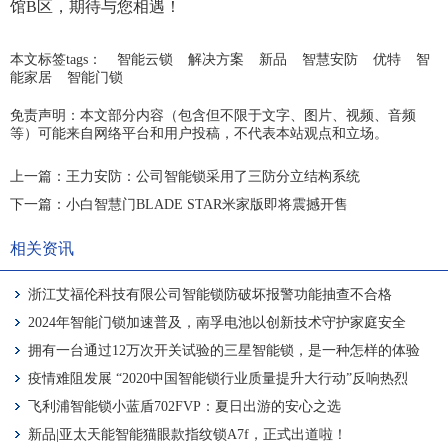
馆B区，期待与您相遇！
本文标签tags：
智能云锁
解决方案
新品
智慧安防
优特
智
能家居
智能门锁
免责声明：本文部分内容（包含但不限于文字、图片、视频、音频
等）可能来自网络平台和用户投稿，不代表本站观点和立场。
上一篇：
王力安防：公司智能锁采用了三防分立结构系统
下一篇：
小白智慧门BLADE STAR米家版即将震撼开售
相关资讯
浙江艾福伦科技有限公司智能锁防破坏报警功能抽查不合格
2024年智能门锁加速普及，南孚电池以创新技术守护家庭安全
拥有一台通过12万次开关试验的三星智能锁，是一种怎样的体验
疫情难阻发展 “2020中国智能锁行业质量提升大行动”反响热烈
飞利浦智能锁小蓝盾702FVP：夏日出游的安心之选
新品|亚太天能智能猫眼款指纹锁A7f，正式出道啦！