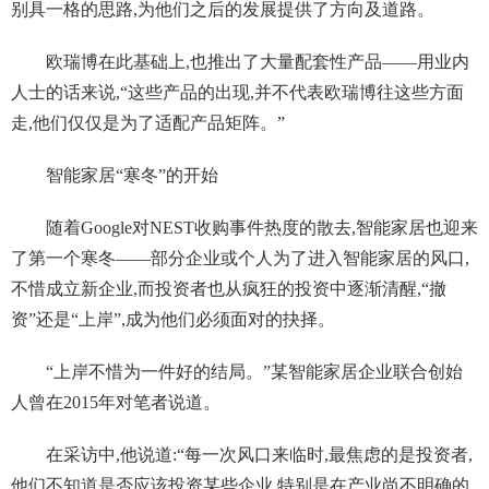
别具一格的思路,为他们之后的发展提供了方向及道路。
欧瑞博在此基础上,也推出了大量配套性产品——用业内
人士的话来说,“这些产品的出现,并不代表欧瑞博往这些方面
走,他们仅仅是为了适配产品矩阵。”
智能家居“寒冬”的开始
随着Google对NEST收购事件热度的散去,智能家居也迎来
了第一个寒冬——部分企业或个人为了进入智能家居的风口,
不惜成立新企业,而投资者也从疯狂的投资中逐渐清醒,“撤
资”还是“上岸”,成为他们必须面对的抉择。
“上岸不惜为一件好的结局。”某智能家居企业联合创始
人曾在2015年对笔者说道。
在采访中,他说道:“每一次风口来临时,最焦虑的是投资者,
他们不知道是否应该投资某些企业,特别是在产业尚不明确的