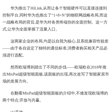
华为推出了HiLink,从而让各个智能硬件可以直接连接到
控制平台,同时华为也推出了“1+8+N”的物联网战略布局,而这
一战略布局的背后,是华为对各类终端你的全面控制。这一方
式,让华为全面掌握了流量入口。
这两家企业的布局,均是以自我为核心,且系统兼容性较差
——由于各自设定了独特的通信标准,消费者购买相关产品必
须进行选配。
然而欧瑞博则踏出了不同的步伐——欧瑞欧在2018年推
出MixPad超级智能面板,该面板的出现,再次改写了智能家居市
场的发展方向。
在翻看MixPad超级智能面板的介绍中,不难发现欧瑞博的
两个特点:开放与共赢。