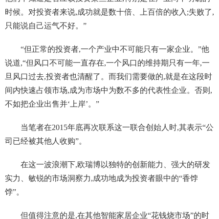
时候。对投资者来说,成功就是数十倍、上百倍的收入;失败了,
只能说自己运气不好。”
“但正常的投资者,一个产业中不可能只有一家企业。”他
说道,“但风口不可能一直存在,一个风口的维持期只有一年,一
旦风口过去,投资者也清醒了。而我们需要做的,就是在这段时
间内快速占领市场,成为市场中为数不多的代表性企业。否则,
不如把企业出售并‘上岸’。”
当笔者在2015年底再次联系这一联合创始人时,其表示“公
司已经被其他人收购”。
在这一波浪潮下,欧瑞博以独特的创新能力、强大的研发
实力、敏锐的市场洞察力,成功地成为投资者眼中的“香饽
饽”。
但值得注意的是,在其他智能家居企业“花钱烧市场”的时