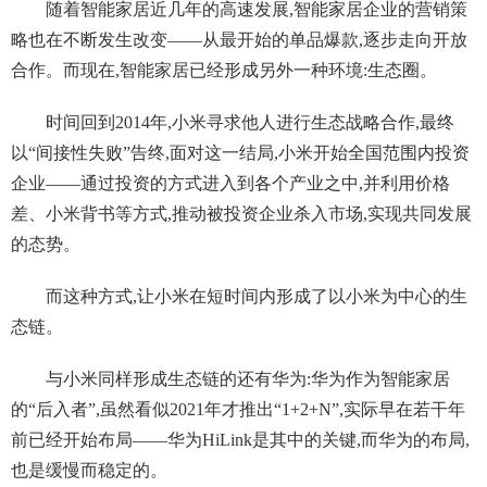
随着智能家居近几年的高速发展,智能家居企业的营销策
略也在不断发生改变——从最开始的单品爆款,逐步走向开放
合作。而现在,智能家居已经形成另外一种环境:生态圈。
时间回到2014年,小米寻求他人进行生态战略合作,最终
以“间接性失败”告终,面对这一结局,小米开始全国范围内投资
企业——通过投资的方式进入到各个产业之中,并利用价格
差、小米背书等方式,推动被投资企业杀入市场,实现共同发展
的态势。
而这种方式,让小米在短时间内形成了以小米为中心的生
态链。
与小米同样形成生态链的还有华为:华为作为智能家居
的“后入者”,虽然看似2021年才推出“1+2+N”,实际早在若干年
前已经开始布局——华为HiLink是其中的关键,而华为的布局,
也是缓慢而稳定的。