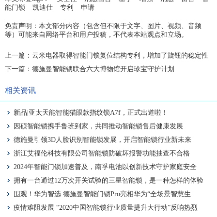
能门锁
凯迪仕
专利
申请
免责声明：本文部分内容（包含但不限于文字、图片、视频、音频
等）可能来自网络平台和用户投稿，不代表本站观点和立场。
上一篇：
云米电器取得智能门锁复位结构专利，增加了旋钮的稳定性
下一篇：
德施曼智能锁联合六大博物馆开启珍宝守护计划
相关资讯
新品|亚太天能智能猫眼款指纹锁A7f，正式出道啦！
因硕智能锁携手鲁班到家，共同推动智能锁售后健康发展
德施曼引领3D人脸识别智能锁发展，开启智能锁行业新未来
浙江艾福伦科技有限公司智能锁防破坏报警功能抽查不合格
2024年智能门锁加速普及，南孚电池以创新技术守护家庭安全
拥有一台通过12万次开关试验的三星智能锁，是一种怎样的体验
围观！华为智选 德施曼智能门锁Pro亮相华为“全场景智慧生
活”新品发布会
疫情难阻发展 “2020中国智能锁行业质量提升大行动”反响热烈