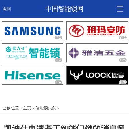
中国智能锁网
返回
智能锁头条
诚信企业
产品
大咖秀
产研频道
关于我们
当前位置：
主页
>
智能锁头条
>
锁信通
凯迪仕申请基于智能门锁的消息留