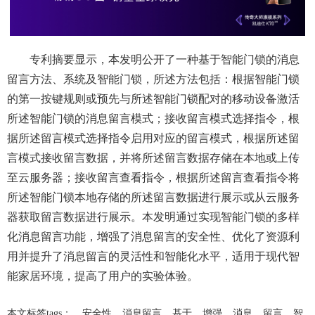
专利摘要显示，本发明公开了一种基于智能门锁的消息
留言方法、系统及智能门锁，所述方法包括：根据智能门锁
的第一按键规则或预先与所述智能门锁配对的移动设备激活
所述智能门锁的消息留言模式；接收留言模式选择指令，根
据所述留言模式选择指令启用对应的留言模式，根据所述留
言模式接收留言数据，并将所述留言数据存储在本地或上传
至云服务器；接收留言查看指令，根据所述留言查看指令将
所述智能门锁本地存储的所述留言数据进行展示或从云服务
器获取留言数据进行展示。本发明通过实现智能门锁的多样
化消息留言功能，增强了消息留言的安全性、优化了资源利
用并提升了消息留言的灵活性和智能化水平，适用于现代智
能家居环境，提高了用户的实验体验。
本文标签tags：
安全性
消息留言
基于
增强
消息
留言
智