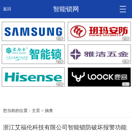
智能锁网
返回
智能锁头条
诚信企业
产品
大咖秀
产研频道
关于我们
您当前的位置：
主页
>
抽查
浙江艾福伦科技有限公司智能锁防破坏报警功能
锁信通