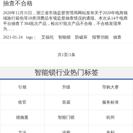
抽查不合格
2020年12月31日，浙江省市场监督管理局网站发布关于2020年电商领
域旅行箱包等18类消费品专项监督抽查情况的通报。本次从14个电商
平台抽查了384批次产品，检出97批次产品不合格，不合格发现率
为......
2021-01-24 tags：
艾福伦
智能锁
防破坏
报警功能
抽查
共1页/1条
智能锁行业热门标签
引领
升级
导购大赛
收官
首届
服务标准
德施曼
智能门锁
杭州
方法
涂鸦
专利