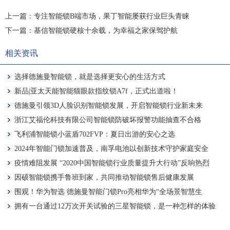
上一篇：
专注智能锁B端市场，果丁智能屡获行业巨头青睐
下一篇：
基信智能锁硬核十余载，为幸福之家保驾护航
相关资讯
选择德施曼智能锁，就是选择更安心的生活方式
新品|亚太天能智能猫眼款指纹锁A7f，正式出道啦！
德施曼引领3D人脸识别智能锁发展，开启智能锁行业新未来
浙江艾福伦科技有限公司智能锁防破坏报警功能抽查不合格
飞利浦智能锁小蓝盾702FVP：夏日出游的安心之选
2024年智能门锁加速普及，南孚电池以创新技术守护家庭安全
疫情难阻发展 “2020中国智能锁行业质量提升大行动”反响热烈
因硕智能锁携手鲁班到家，共同推动智能锁售后健康发展
围观！华为智选 德施曼智能门锁Pro亮相华为“全场景智慧生
活”新品发布会
拥有一台通过12万次开关试验的三星智能锁，是一种怎样的体验