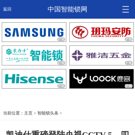
中国智能锁网
返回
智能锁头条
诚信企业
产品
大咖秀
产研频道
关于我们
当前位置：
主页
>
智能锁头条
>
锁信通
凯迪仕重磅登陆央视CCTV-5，四