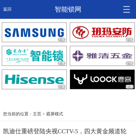
智能锁网
返回
智能锁头条
诚信企业
产品
大咖秀
产研频道
关于我们
您当前的位置：
主页
>
霸屏模式
凯迪仕重磅登陆央视CCTV-5，四大黄金频道轮
锁信通