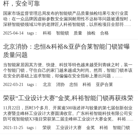
杆，安全可靠
国家市场监督管理总局发布的智能锁产品质量抽检结果引发行业震
动：在一众品牌因虚标参数安全漏洞耐用性不达标等问题被通报时，
深耕智能锁领域32年的老牌匠人科裕智能锁，以所检项目全部符......
2025-04-14 tags：
科裕
智能锁
质量
抽检
合格
北京消协：忠恒&科裕&亚萨合莱智能门锁皆曝
质量问题
当智能家居因其方便、快捷、科技等特色越来越受到青睐之时，装一
个智能门锁，守住自己的家门越来越成为时尚。然而，智能门锁本该
在安全的基础上追求智能，却偏偏在安全指标上屡出问题，......
2022-03-21 tags：
北京
消协
忠恒
科裕
亚萨合莱
荣获“工业设计大赛”金奖,科裕智能门锁再获殊荣
11月22日，历时3个多月、开展逾500场述评与较量的第七届创新创业
大赛暨圭峰杯工业设计大赛圆满收官。广东科裕智能科技有限公司安
防可视智能锁X3项目荣获第二届圭峰杯工业设计大赛金奖。 科裕......
2021-11-25 tags：
荣获
工业设计大赛
金奖
科裕
智能门锁