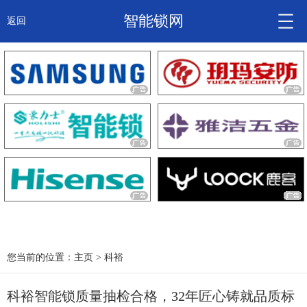
智能锁网
返回
智能锁头条
诚信企业
产品
大咖秀
产研频道
关于我们
您当前的位置：
主页
>
科裕
科裕智能锁质量抽检合格，32年匠心铸就品质标
锁信通