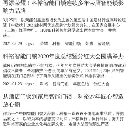
再添荣耀！科裕智能门锁连续多年荣膺智能锁影
响力品牌
3月25日，以聚能创赢重塑增长为主题的第五届中国建材行业高峰论坛
暨【中楹榜】2021建材网优选品牌计划颁奖典礼，在国家会展中心
（上海）隆重举行。 HUNE科裕智能锁受邀出席本次大会，并荣
获......
2021-03-29 tags：
荣耀
科裕
智能门锁
荣膺
智能锁
科裕智能门锁2020年度总结暨分红大会圆满举办
战疫仍在继续,防控不能放松。今年的年度总结大会受疫情影响,在政府
倡议不聚餐、全程防护下进行,简单又有意义。2021年1月20日,科裕智
能锁在江门总部举行了简单又隆重的颁奖仪式,风雨探索路......
2021-01-23 tags：
科裕
智能门锁
年度总结
分红大会
从酒店门锁到家用智能门锁，科裕27年匠心智造
放心锁
作为一个中国智能门锁大品牌，科裕一直孜孜不倦地追求品质，并把
品质之上，以诚为本的思想贯彻到底，严格执行，执行到位，努力打
造科裕夯实的企业文化与品牌文化。 走进大型智能锁生产基......