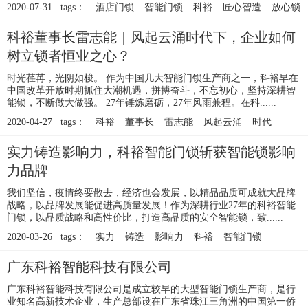
2020-07-31 tags：
酒店门锁
智能门锁
科裕
匠心智造
放心锁
科裕董事长雷志能｜风起云涌时代下，企业如何
树立锁者恒业之心？
时光荏苒，光阴如梭。 作为中国几大智能门锁生产商之一，科裕早在
中国改革开放时期抓住大潮机遇，拼搏奋斗，不忘初心，坚持深耕智
能锁，不断做大做强。 27年锤炼磨砺，27年风雨兼程。在科......
2020-04-27 tags：
科裕
董事长
雷志能
风起云涌
时代
实力铸造影响力，科裕智能门锁斩获智能锁影响
力品牌
我们坚信，疫情终要散去，经济也会发展，以精品品质可成就大品牌
战略，以品牌发展能促进高质量发展！作为深耕行业27年的科裕智能
门锁，以品质战略和高性价比，打造高品质的安全智能锁，致......
2020-03-26 tags：
实力
铸造
影响力
科裕
智能门锁
广东科裕智能科技有限公司
广东科裕智能科技有限公司是成立较早的大型智能门锁生产商，是行
业知名高新技术企业，生产总部设在广东省珠江三角洲的中国第一侨