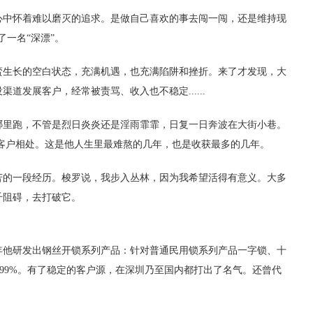
心中怀着难以磨灭的追求。是做自己喜欢的事去闯一闯，还是维持现
一名“深漂”。
蛮生长的空白状态，充满机遇，也充满陷阱和挫折。来了才发现，大
发展客户，经常被责骂、收入也不稳定......
哪里跑，不管是烈日炎炎还是淫雨霏霏，日复一日奔波在大街小巷。
客户相处。这是他人生里最难熬的几年，也是收获最多的几年。
苦的一段经历。梭罗说，我步入丛林，因为我希望活得有意义。大多
千阻碍，去打破它。
7年他研发出钢丝开锁系列产品：针对普通民用锁系列产品一字锁、十
到99%。有了稳定的客户源，在深圳乃至国内都打出了名气。还曾代