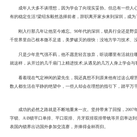
成年人大多不谈理想，因为学会了向现实妥协。但总有一些人
有的稳定生活?梁绍东毅然选择前者，辞职离开家乡来到深圳，成为了
刚入行那几年让他至今难忘。90年代的深圳，锁具行业还是野
千世界里自己根本微不足道，美梦破灭的很快：没地方学习技术、没渠道
只是少年意气强不羁，他不愿意轻言放弃，听说哪里有活就往
就这样，从开过的几千扇门上精进技术;从遇见的几万人身上学会与
看着现在气定神闲的梁先生，我还真想不到原来他有过这么艰
数人都生活在平静的绝望中，一些人却会在理想的指引下，踏平万
成功的必然之路就是不断地重来一次。坚持带来了回报，200
字锁、A\B锁平口单排、平口双排、月牙双排双排带铣等开启率达
表国内锁界出访国外参加交流赛，并捧得金杯而归。