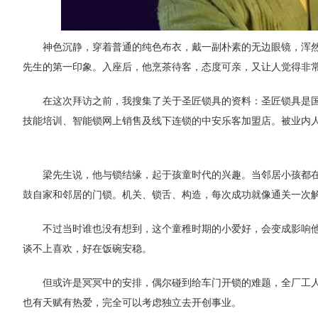
神色沉静，穿着普通的纯色布衣，戴一副朴素的无边眼镜，浑
先生的第一印象。入座后，他烹茶待客，态度可亲，又让人觉得非
在这次拜访之前，我搜集了关于圣匠锁具的资料：圣匠锁具是
技能培训、智能锁网上销售及线下连锁的中安乐客加盟店。被业内人
梁先生说，他与锁结缘，起于孩童时代的兴趣。当邻居小孩都
鼓自家和邻居的门锁。机关、锁舌、构造，每次成功就像通关一次
不过当时谁也没有想到，这个童稚时期的小爱好，会变成影响
谈不上喜欢，好在饭碗安稳。
但或许是冥冥中的安排，偶尔碰到给车门开锁的难题，全厂工
也有天赋有热爱，完全可以考虑独立去开创事业。