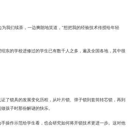
。
一边为我们续茶，一边爽朗地笑道，“想把我的经验技术传授给年轻
梁绍东的学校进修过的学生已有数千人之多，遍及全国各地，其中很
见证了锁具的发展变化历程，从叶片锁、弹子锁到套筒转芯锁，再到
到做孩子时那份解谜的快乐。
动手操作示范给学生看，也会研究如何将开锁技术更进一步。这对他