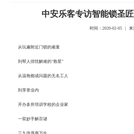
中安乐客专访智能锁圣匠
时间：2020-02-05
|
来
从玩遍附近门锁的顽童
到帮人排忧解难的“救星”
从温饱都成问题的无名工人
到享誉业内
开办多所培训学校的企业家
一双妙手解百谜
三九痒序惠万生