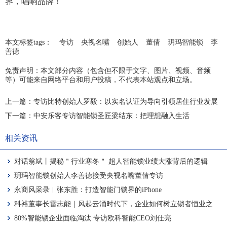
界，唱响品牌！
本文标签tags：
专访
央视名嘴
创始人
董倩
玥玛智能锁
李
善德
免责声明：本文部分内容（包含但不限于文字、图片、视频、音频
等）可能来自网络平台和用户投稿，不代表本站观点和立场。
上一篇：
专访比特创始人罗毅：以实名认证为导向引领居住行业发展
下一篇：
中安乐客专访智能锁圣匠梁结东：把理想融入生活
相关资讯
对话翁斌丨揭秘＂行业寒冬＂ 超人智能锁业绩大涨背后的逻辑
玥玛智能锁创始人李善德接受央视名嘴董倩专访
永商风采录︱张东胜：打造智能门锁界的iPhone
科裕董事长雷志能｜风起云涌时代下，企业如何树立锁者恒业之
心？
80%智能锁企业面临淘汰 专访欧科智能CEO刘仕亮