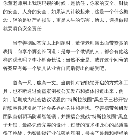
你董老师用上我玥玛锁的时候，是信任，你家的安全、财物
的安全、人身的安全，如果认真计较起来，这是一个什么概
念，轻的是财产的损失，重是人生的伤害，所以，选择做锁
就要肩负安全责任！
当李善德回答完以上问题时，董倩老师露出面带赞赏的
表情，向李小辉会长问道：是每一个做锁的人，都会有他这
样的观念吗？李小辉会长说：当然不全是。或许这个问号的
答案应有每一个锁具从业者自问后得出的感受吧。
道高一尺，魔高一丈。当前针对智能锁开启的方式和工
具，也不断通过偷盗案例被公安发布和媒体报道出来，例
如，近期成为社会热议话题的“特斯拉线圈”黑盒子三秒开智
能锁事件就引起了社会各界的关注和担忧。李善德带领研发
团队首创玥玛防暴智能锁，并摆擂台挑战“特斯拉线圈”黑盒
子开锁，最终凭借完美的设计，过硬的技术和匠心的品质赢
得了挑战，为智能锁行业低落的氛围，带来了鼓舞和榜样的