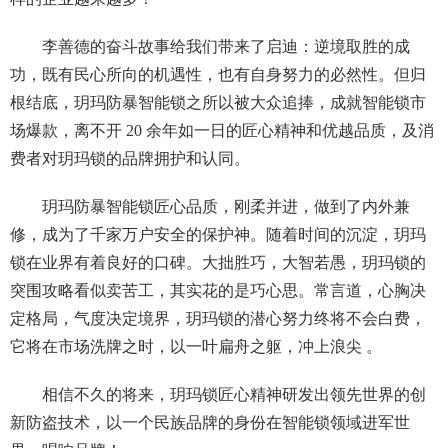
李善德的奋斗故事给我们带来了启迪：逆境取胜的成
功，既有民心所向的机遇性，也有自身努力的必然性。但归
根结底，玥玛防暴智能锁之所以被大众追捧，成就智能锁市
场爆款，离不开 20 余年如一日的匠心精神和优越品质，及消
费者对玥玛锁的品牌拥护和认同。
玥玛防暴智能锁匠心品质，刚柔并进，做到了内外兼
修，成为了千家万户安全的保护神。随着时间的沉淀，玥玛
锁在业界有着良好的口碑。大拙胜巧，大智若愚，玥玛锁的
突围攻略看似卖苦工，其实花的是巧心思。常言道，心胸决
定格局，气度决定境界，玥玛锁的潜心努力终将不会白费，
它将在市场洗牌之时，以一叶扁舟之躯，冲上浪尖 。
相信不久的将来，玥玛锁匠心精神研发出领先世界的创
新防盗技术，以一个民族品牌的身份在智能锁领域进军世