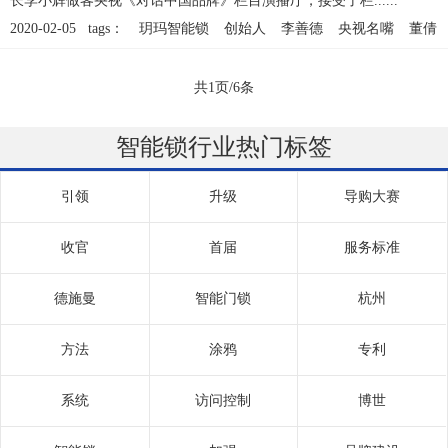
长李小辉做客央视《对话中国品牌》栏目演播厅，接受了栏......
2020-02-05 tags：
玥玛智能锁
创始人
李善德
央视名嘴
董倩
共1页/6条
智能锁行业热门标签
引领
升级
导购大赛
收官
首届
服务标准
德施曼
智能门锁
杭州
方法
涂鸦
专利
系统
访问控制
博世