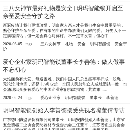
三八女神节最好礼物是安全 | 玥玛智能锁开启至
亲至爱安全守护之路
新冠疫情让我们更懂珍惜，明白家人亲人才是我们生命中最重要的，
贴心守护至亲至爱，在有限的生命中释放我们无限的爱。 好男人不一
定满嘴情话，但一定会真心对你好。不一定常发誓，但心中......
2020-03-05 tags：
三八女神节
礼物
安全
玥玛智能锁
安全守
护
爱心企业家玥玛智能锁董事长李善德：做人做事
不忘初心
大难面前有大爱。每遇困难，我们中国人民总是能牢牢拧成一股绳，
无论汶川地震，还是非/\典灾难，全国人民总能众志成城团结一致！也
会涌现出众多有爱心的中国企业家们捐款捐物，共渡难......
2020-02-24 tags：
爱心企业家
玥玛智能锁
董事长
李善德
玥玛智能锁创始人李善德接受央视名嘴董倩专访
广东镖臣防盗设备有限公司董事长、玥玛安防创始人李善德，山东省
五金衡器工业协会安防器材专业委员会主任董平，江苏省锁业协会会