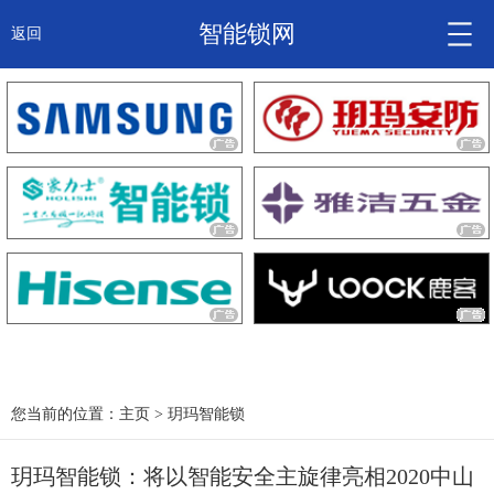
智能锁网
返回
智能锁头条
诚信企业
产品
大咖秀
产研频道
关于我们
您当前的位置：
主页
>
玥玛智能锁
玥玛智能锁：将以智能安全主旋律亮相2020中山
锁信通