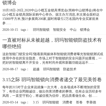
锁博会
10月18日-20日,2020中山小榄五金锁具博览会(简称中山锁博会)将在中
山小榄五金锁具国际采购中心举办。据主办方消息,本次展会面积达
15000平方米,预计参展商200家,届时将吸引2万名国内专业买家前来
参......
2020-10-15 tags：
玥玛智能锁
智能安全
中山
锁博会
一直被对标从未被超越，玥玛智能锁防盗技术有
哪些绝招
这款智能门锁安全吗?随着新闻媒体和智能锁消费者曝光智能锁测试或
使用中存在的安全隐患，市场上对于智能锁的安全问题开始重视，一
把好的智能锁离不开安全，光有时尚外观和新颖功能远远不......
2020-08-17 tags：
超越
玥玛智能锁
防盗技术
3.15之际 玥玛智能锁向消费者递交了最完美答卷
每年的315对于企业来说就像一次大考，在各项成本不断增加的背景
下，有些企业罔顾诚信，做出伤害消费者的事情。也有企业历经多年
风雨，一直坚守初心，将诚信视为信仰，把品质看做生命。创......
2020-03-14 tags：
3.15
玥玛智能锁
消费者
答卷
李善德