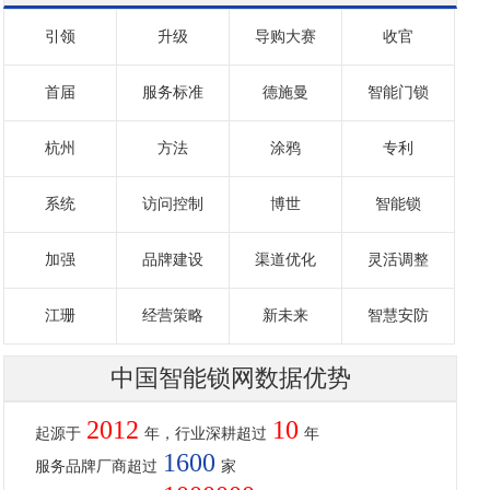
引领
升级
导购大赛
收官
首届
服务标准
德施曼
智能门锁
杭州
方法
涂鸦
专利
系统
访问控制
博世
智能锁
加强
品牌建设
渠道优化
灵活调整
江珊
经营策略
新未来
智慧安防
中国智能锁网数据优势
2012
10
起源于
年，行业深耕超过
年
1600
服务品牌厂商超过
家