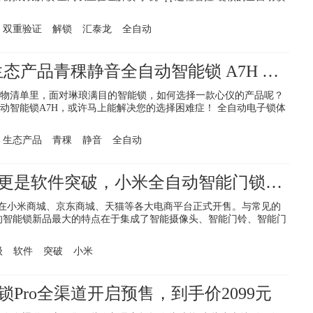
双重验证
解锁
汇泰龙
全自动
HUAWEI HiLink 生态产品青稞静音全自动智能锁 A7H 众测开启
物清单里，面对琳琅满目的智能锁，如何选择一款心仪的产品呢？
动智能锁A7H，或许马上能解决您的选择困难症！ 全自动电子锁体
生态产品
青稞
静音
全自动
不仅是硬件升级，更是软件突破，小米全自动智能门锁Pro正式开售
ro在小米商城、京东商城、天猫等各大电商平台正式开售。与常见的
的智能锁新品最大的特点在于集成了智能摄像头、智能门铃、智能门
级
软件
突破
小米
Pro全渠道开启预售，到手价2099元