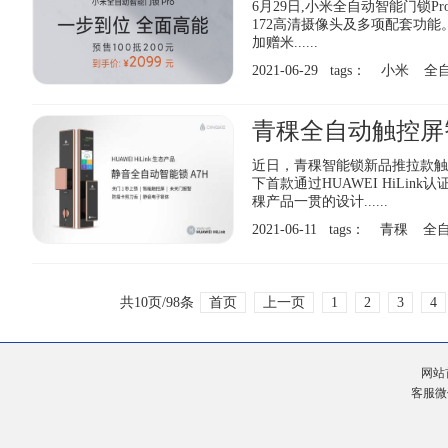
6月29日,小米全自动智能门锁
172高清摄像头及多项配套功能。
加赠米......
2021-06-29 tags：
小米
全
青稞全自动触控屏智能
近日，青稞智能锁新品推拉款触控屏
下首款通过HUAWEI HiLi
稞产品一贯的设计......
2021-06-11 tags：
青稞
全
共10页/98条
首页
上一页
1
2
3
4
网站
客服微