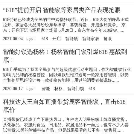
“618”提前开启 智能锁等家居类产品表现抢眼
618促销已经成为全民的年中购物狂欢节。近日，618大促的序幕正式
拉开。家居各大品牌纷纷摩拳擦掌，蓄势待发，开启激烈竞争。 京
东：开启下沉市场居家全场景 5月20日，京东宣布今年618促销......
2021-06-04 tags：
618
开启
智能锁
智能家居
抢眼
智能好锁选杨格！杨格智能门锁引爆618 惠战到
底！
618几乎成为了我国全民参与的超级优惠活动主题日，作为智能锁行业
影响力品牌的杨格智控，因以爆款思维打造每一款家用智能锁，以安
全和创新思维设计每一款杨格智能锁，用过的消费者都说好......
2020-06-17 tags：
智能
杨格
智能门锁
618
科技达人王自如直播带货鹿客智能锁，直击618
底价
直播带货已经成了当下最热风口，各种达人明星纷纷上阵直播卖货，
从化妆品、衣服到食品、日用品、家居用品不一而足，也有不少人尝
试带货3C类的智能科技产品，但是战果显著的却不多，销售额......