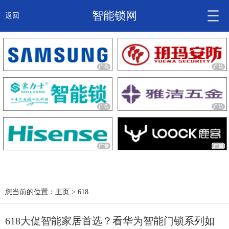
智能锁网
返回
智能锁头条
诚信企业
产品
大咖秀
产研频道
关于我们
您当前的位置：
主页
>
618
618大促智能家居首选？看华为智能门锁系列如
锁信通