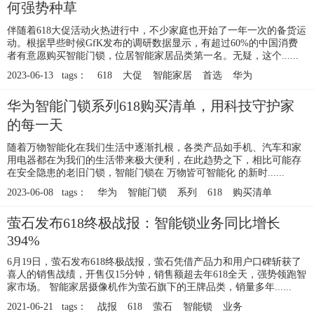
何强势种草
伴随着618大促活动火热进行中，不少家庭也开始了一年一次的备货运
动。根据早些时候GfK发布的调研数据显示，有超过60%的中国消费
者有意愿购买智能门锁，位居智能家居品类第一名。无疑，这个......
2023-06-13 tags：
618
大促
智能家居
首选
华为
华为智能门锁系列618购买清单，用科技守护家
的每一天
随着万物智能化在我们生活中逐渐扎根，各类产品如手机、汽车和家
用电器都在为我们的生活带来极大便利，在此趋势之下，相比可能存
在安全隐患的老旧门锁，智能门锁在 万物皆可智能化 的新时......
2023-06-08 tags：
华为
智能门锁
系列
618
购买清单
萤石发布618终极战报：智能锁业务同比增长
394%
6月19日，萤石发布618终极战报，萤石凭借产品力和用户口碑斩获了
喜人的销售战绩，开售仅15分钟，销售额超去年618全天，强势领跑智
家市场。 智能家居摄像机作为萤石旗下的王牌品类，销量多年......
2021-06-21 tags：
战报
618
萤石
智能锁
业务