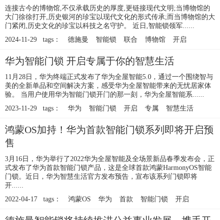
连接古今的博物馆,不仅承载历史的厚度,更链接现代文明;当博物馆的
大门徐徐打开,历史银河的珍宝以现代文化的形式传承;而当博物馆的大
门紧闭,历史文化的珍宝以科技之名守护。 近日,智能锁领军......
2024-11-29 tags：
德施曼
智能锁
联合
博物馆
开启
华为智能门锁 开启专属于你的智慧生活
11月28日，华为终端正式发布了华为全屋智能5.0，通过一个围绕智与
美的全新单品和空间解决方案，感受华为全屋智能带来的无忧居家体
验。 当用户使用华为智能门锁开门的那一刻，华为全屋智能系......
2023-11-29 tags：
华为
智能门锁
开启
专属
智慧生活
鸿蒙OS加持！华为首款智能门锁系列即将开启预
售
3月16日，华为举行了2022华为全屋智能及全场景新品春季发布会，正
式发布了华为首款智能门锁产品，这是全球首款鸿蒙HarmonyOS智能
门锁。近日，华为智慧生活官方发布预告，宣布该系列门锁即将
开......
2022-04-17 tags：
鸿蒙OS
华为
首款
智能门锁
开启