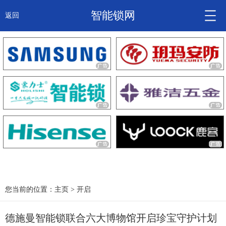
智能锁网
返回
智能锁头条
诚信企业
产品
大咖秀
产研频道
关于我们
您当前的位置：
主页
>
开启
德施曼智能锁联合六大博物馆开启珍宝守护计划
锁信通