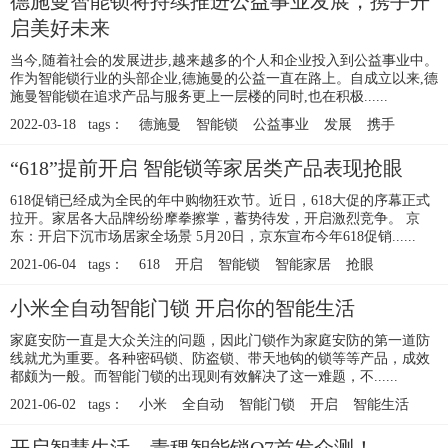
德施曼智能锁将持续推进公益事业发展，携手开
启美好未来
当今,随着社会的发展进步,越来越多的个人和企业投入到公益事业中。
作为智能锁行业的头部企业,德施曼的公益一直在路上。自成立以来,德
施曼智能锁在追求产品与服务更上一层楼的同时,也在积极......
2022-03-18 tags：
德施曼
智能锁
公益事业
发展
携手
“618”提前开启 智能锁等家居类产品表现抢眼
618促销已经成为全民的年中购物狂欢节。近日，618大促的序幕正式
拉开。家居各大品牌纷纷摩拳擦掌，蓄势待发，开启激烈竞争。 京
东：开启下沉市场居家全场景 5月20日，京东宣布今年618促销......
2021-06-04 tags：
618
开启
智能锁
智能家居
抢眼
小米全自动智能门锁 开启你的智能生活
家庭安防一直是大众关注的问题，因此门锁作为家庭安防的第一道防
线就尤为重要。各种密码锁、防盗锁、带天地钩的锁等等产品，成效
都颇为一般。而智能门锁的出现则有效解决了这一难题，不......
2021-06-02 tags：
小米
全自动
智能门锁
开启
智能生活